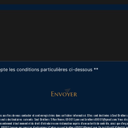
pte les conditions particulières ci-dessous **
Envoyer
aux fins de vous contacter et sont enregistrées dans un fichier informatisé. Elles sont destinées à Soul Brothers 
seuls destinataires suivants: Soul Brothers 5 Rue Neuve, 69001 Lyon soul.brothers69001@gmail.com. Vous disposez
e consentement à tout moment et du droit d’introduire une réclamation auprès d’une autorité de contrôle, ainsi que d’o
ve, 69001 Lyon ou par courrier électronique à l'adresse soul.brothers69001@gmail.com. Un justificatif d'identité 