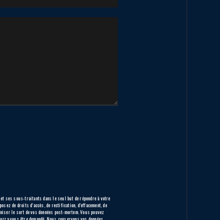
et ses sous-traitants dans le seul but de répondre à votre
 de droits d’accès, de rectification, d’effacement, de
rganiser le sort de vos données post-mortem. Vous pouvez
pourra vous être demandé. Nous conservons vos données